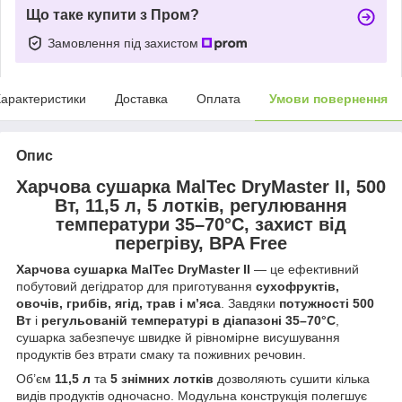
Що таке купити з Пром?
Замовлення під захистом
арактеристики
Доставка
Оплата
Умови повернення
Опис
Харчова сушарка MalTec DryMaster II, 500
Вт, 11,5 л, 5 лотків, регулювання
температури 35–70°C, захист від
перегріву, BPA Free
Харчова сушарка MalTec DryMaster II
— це ефективний
побутовий дегідратор для приготування
сухофруктів,
овочів, грибів, ягід, трав і м’яса
. Завдяки
потужності 500
Вт
і
регульованій температурі в діапазоні 35–70°C
,
сушарка забезпечує швидке й рівномірне висушування
продуктів без втрати смаку та поживних речовин.
Об’єм
11,5 л
та
5 знімних лотків
дозволяють сушити кілька
видів продуктів одночасно. Модульна конструкція полегшує