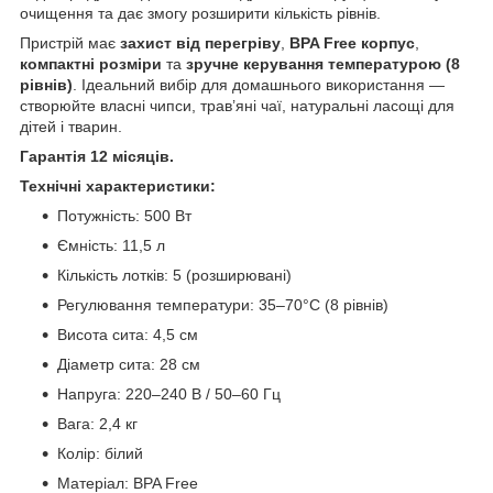
очищення та дає змогу розширити кількість рівнів.
Пристрій має
захист від перегріву
,
BPA Free корпус
,
компактні розміри
та
зручне керування температурою (8
рівнів)
. Ідеальний вибір для домашнього використання —
створюйте власні чипси, трав’яні чаї, натуральні ласощі для
дітей і тварин.
Гарантія 12 місяців.
Технічні характеристики:
Потужність: 500 Вт
Ємність: 11,5 л
Кількість лотків: 5 (розширювані)
Регулювання температури: 35–70°C (8 рівнів)
Висота сита: 4,5 см
Діаметр сита: 28 см
Напруга: 220–240 В / 50–60 Гц
Вага: 2,4 кг
Колір: білий
Матеріал: BPA Free