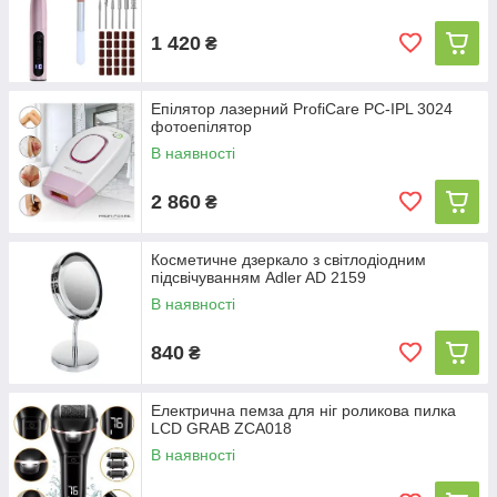
1 420
₴
Епілятор лазерний ProfiCare PC-IPL 3024
фотоепілятор
В наявності
2 860
₴
Косметичне дзеркало з світлодіодним
підсвічуванням Adler AD 2159
В наявності
840
₴
Електрична пемза для ніг роликова пилка
LCD GRAB ZCA018
В наявності