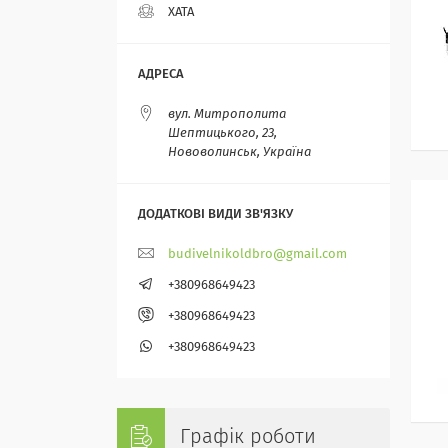
ХАТА
вул. Митрополита
Шептицького, 23,
Нововолинськ, Україна
budivelnikoldbro@gmail.com
+380968649423
+380968649423
+380968649423
Графік роботи