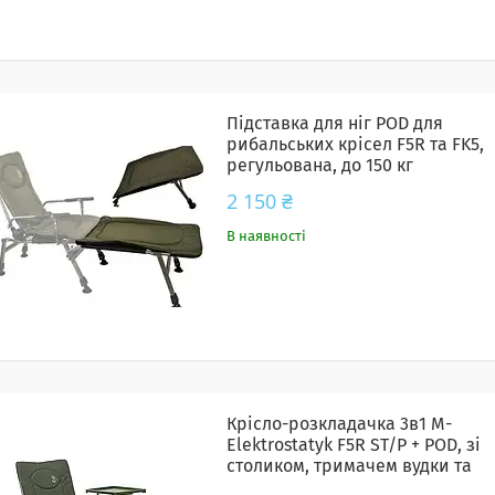
Підставка для ніг POD для
рибальських крісел F5R та FK5,
регульована, до 150 кг
2 150 ₴
В наявності
Крісло-розкладачка 3в1 M-
Elektrostatyk F5R ST/P + POD, зі
столиком, тримачем вудки та
підставкою для ніг, до 110 кг