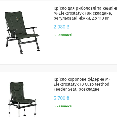
Крісло для риболовлі та кемпін
M-Elektrostatyk F8R складане,
регульовані ніжки, до 110 кг
2 980 ₴
В наявності
Крісло коропове фідерне M-
Elektrostatyk F3 Cuzo Method
Feeder Seat, розкладне
рибальське крісло з
5 700 ₴
телескопічними ніжками до 120
кг
В наявності