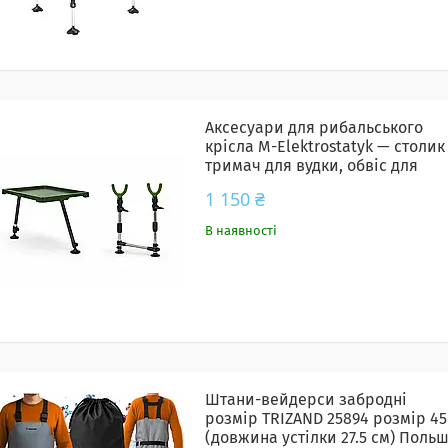
Аксесуари для рибальського
крісла M-Elektrostatyk — столик
тримач для вудки, обвіс для
коропового крісла
1 150 ₴
В наявності
Штани-вейдерси забродні
розмір TRIZAND 25894 розмір 45
(довжина устілки 27.5 см) Поль