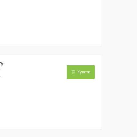
гу
о
Купити
,