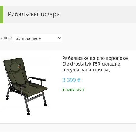
Рибальські товари
Рибальське крісло коропове
Elektrostatyk F5R складне,
регульована спинка,
підлокітники, до 120 кг, Польща
3 399 ₴
В наявності