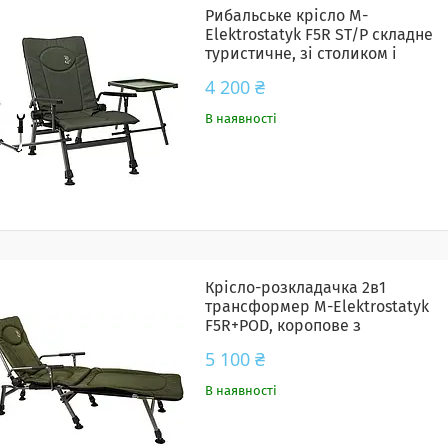
Рибальське крісло M-
Elektrostatyk F5R ST/P складне
туристичне, зі столиком і
тримачем вудки
4 200 ₴
В наявності
Крісло-розкладачка 2в1
трансформер M-Elektrostatyk
F5R+POD, коропове з
підлокітниками, регульована
5 100 ₴
спинка та ніжки, до 120 кг
В наявності