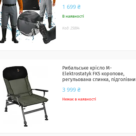
1 699 ₴
В наявності
25894
Рибальське крісло M-
Elektrostatyk FK5 коропове,
регульована спинка, підголівни
до 150 кг
3 999 ₴
Немає в наявності