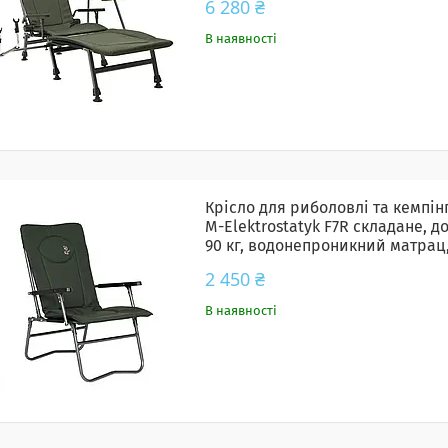
6 280 ₴
В наявності
Крісло для риболовлі та кемпін
M-Elektrostatyk F7R складане, д
90 кг, водонепроникний матрац
сталевий каркас
2 450 ₴
В наявності