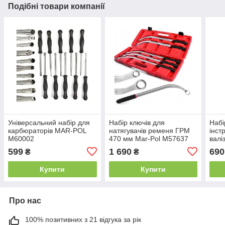
Подібні товари компанії
Універсальний набір для
Набір ключів для
Набі
карбюраторів MAR-POL
натягувачів ременя ГРМ
інст
M60002
470 мм Mar-Pol M57637
вал
M830
599
1 690
690
₴
₴
горо
Купити
Купити
Про нас
100% позитивних з 21 відгука за рік