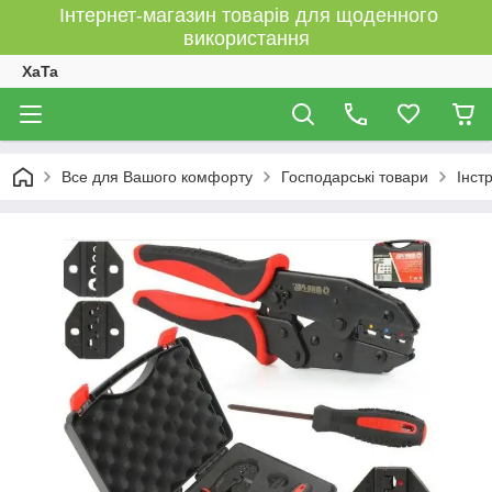
Інтернет-магазин товарів для щоденного
використання
XaTa
Все для Вашого комфорту
Господарські товари
Інст