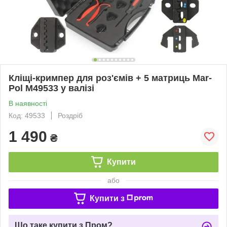
Кліщі-кримпер для роз'ємів + 5 матриць Mar-
Pol M49533 у валізі
В наявності
Код: 49533
Роздріб
1 490
₴
Купити
або
Купити з
Що таке купити з Пром?