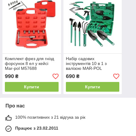
Комплект фрез для гнізд
Набір садових
форсунок 8 ел у кейсі
інструментів 10 в 1 з
Mar-pol M57688
валізою MAR-POL
M83053, інвентар для
990
690
₴
₴
городу та саду
Купити
Купити
Про нас
100% позитивних з 21 відгука за рік
Працює з 23.02.2011