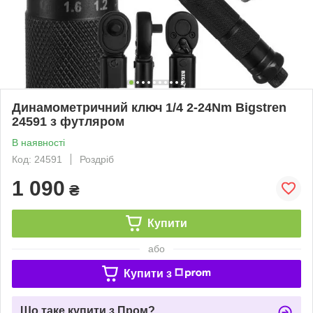
Динамометричний ключ 1/4 2-24Nm Bigstren
24591 з футляром
В наявності
Код: 24591
Роздріб
1 090
₴
Купити
або
Купити з
Що таке купити з Пром?