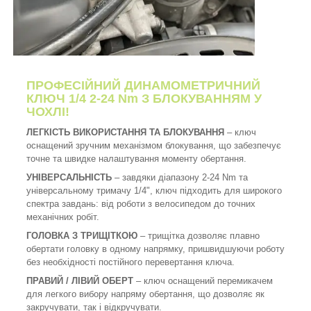
ПРОФЕСІЙНИЙ ДИНАМОМЕТРИЧНИЙ
КЛЮЧ 1/4 2-24 Nm З БЛОКУВАННЯМ У
ЧОХЛІ!
ЛЕГКІСТЬ ВИКОРИСТАННЯ ТА БЛОКУВАННЯ
– ключ
оснащений зручним механізмом блокування, що забезпечує
точне та швидке налаштування моменту обертання.
УНІВЕРСАЛЬНІСТЬ
– завдяки діапазону 2-24 Nm та
універсальному тримачу 1/4", ключ підходить для широкого
спектра завдань: від роботи з велосипедом до точних
механічних робіт.
ГОЛОВКА З ТРИЩІТКОЮ
– трищітка дозволяє плавно
обертати головку в одному напрямку, пришвидшуючи роботу
без необхідності постійного перевертання ключа.
ПРАВИЙ / ЛІВИЙ ОБЕРТ
– ключ оснащений перемикачем
для легкого вибору напряму обертання, що дозволяє як
закручувати, так і відкручувати.