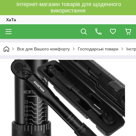
Інтернет-магазин товарів для щоденного
використання
XaTa
Все для Вашого комфорту
Господарські товари
Інст