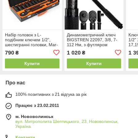
Набір головок з L-
Динамометричний ключ
Клю
подібним ключем 1/2",
BIGSTREN 22097, 3/8, 7-
1/2"
шестигранні головки, Mar-
112 Нм, з футляром
17,1
Pol M58235
M53
790
1 020
1 3
₴
₴
Купити
Купити
Про нас
100% позитивних з 21 відгука за рік
Працює з 23.02.2011
м. Нововолинськ
вул. Митрополита Шептицького, 23, Нововолинськ,
Україна
Контакти