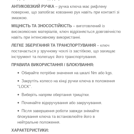
АНТИКОВЗКИЙ РУЧКА
– ручка ключа має рифлену
поверхню, що запобігає ковзанню рук навіть при контакті зі
змазкою.
МІЦНІСТЬ ТА ЗНОСОСТІЙКІСТЬ
– виготовлений із
високоякісних матеріалів, ключ відрізняється довговічністю
навіть при інтенсивному використанні.
ЛЕГКЕ ЗБЕРІГАННЯ ТА ТРАНСПОРТУВАННЯ
– ключ
постачається у зручному чохлі із застібкою, що захищає
інструмент та полегшує його транспортування.
ПРАВИЛА ВИКОРИСТАННЯ / БЛОКУВАННЯ:
Обирайте потрібне значення на шкалі Nm або kgs.
Закрутіть колесо на кінці ручки ключа в положення
"LOCK".
Виберіть напрям обертання трищітки.
Починайте відкручування або закручування.
Після завершення роботи завжди знімайте
блокування ключа та встановлюйте його в
нейтральне положення.
ХАРАКТЕРИСТИКИ: