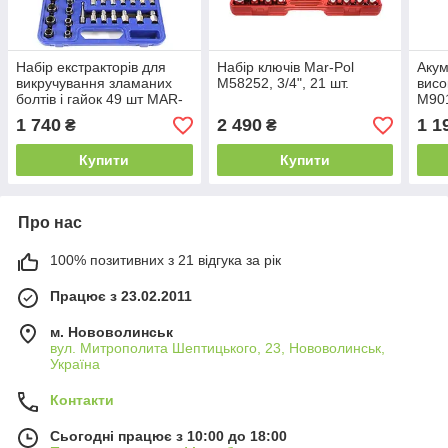
Набір екстракторів для
Набір ключів Mar-Pol
Акум
викручування зламаних
M58252, 3/4", 21 шт.
висо
болтів і гайок 49 шт MAR-
M901
POL M58663
акум
1 740
2 490
1 1
₴
₴
шлан
Купити
Купити
Про нас
100% позитивних з 21 відгука за рік
Працює з 23.02.2011
м. Нововолинськ
вул. Митрополита Шептицького, 23, Нововолинськ,
Україна
Контакти
Сьогодні працює з 10:00 до 18:00