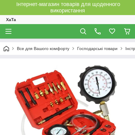
Інтернет-магазин товарів для щоденного
використання
XaTa
Все для Вашого комфорту
Господарські товари
Інст