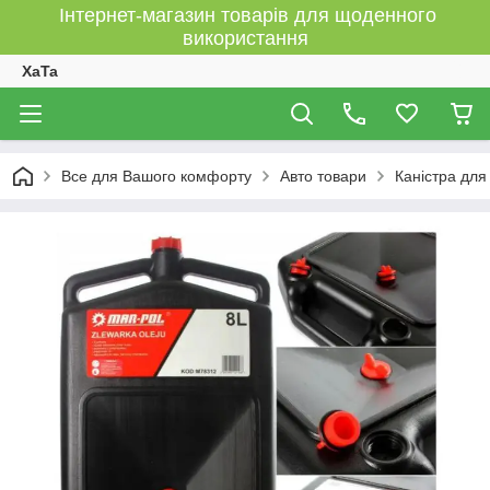
Інтернет-магазин товарів для щоденного
використання
XaTa
Все для Вашого комфорту
Авто товари
Каністра для