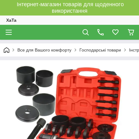
Інтернет-магазин товарів для щоденного
використання
XaTa
Все для Вашого комфорту
Господарські товари
Інст