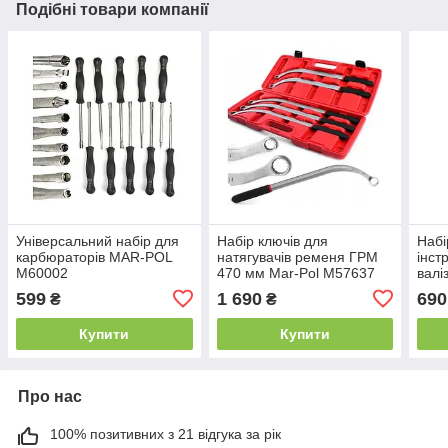
Подібні товари компанії
Універсальний набір для
Набір ключів для
Набі
карбюраторів MAR-POL
натягувачів ременя ГРМ
інст
M60002
470 мм Mar-Pol M57637
вал
M830
599
1 690
690
₴
₴
горо
Купити
Купити
Про нас
100% позитивних з 21 відгука за рік