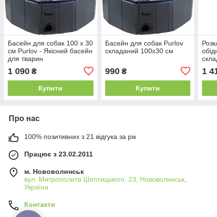
Басейн для собак 100 x 30
Басейн для собак Purlov
Розк
см Purlov - Якісний басейн
складаний 100x30 см
обід
для тварин
скла
стіл
1 090
990
1 4
₴
₴
Купити
Купити
Про нас
100% позитивних з 21 відгука за рік
Працює з 23.02.2011
м. Нововолинськ
вул. Митрополита Шептицького, 23, Нововолинськ,
Україна
Контакти