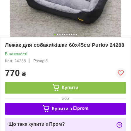
Лежак для собаки/кішки 60х45см Purlov 24288
В наявності
Код: 24288
Роздріб
770
₴
Купити
або
Купити з
Що таке купити з Пром?