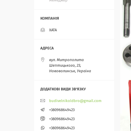
Менеджер
ХАТА
вул. Митрополита
Шептицького, 23,
Нововолинськ, Україна
budivelnikoldbro@gmail.com
+380968649423
+380968649423
+380968649423