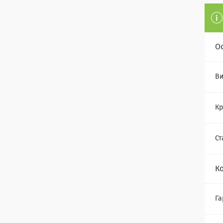
О
Ви
Кр
Ст
К
Га