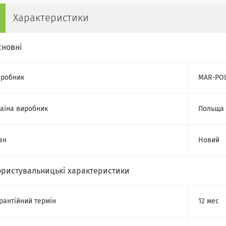
Характеристики
сновні
робник
MAR-PO
аїна виробник
Польща
ан
Новий
ористувальницькі характеристики
рантійний термін
12 мес