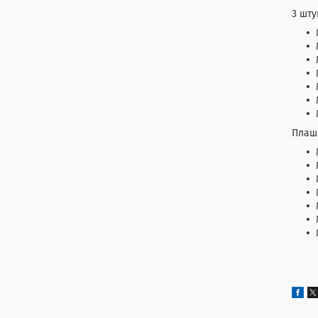
3 шту
Плашк