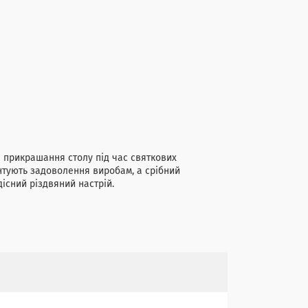
я прикрашання столу під час святкових
антують задоволення виробам, а срібний
існий різдвяний настрій.