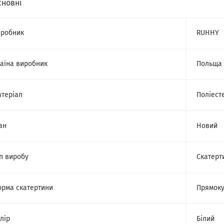
сновні
робник
RUHHY
аїна виробник
Польща
теріал
Поліест
ан
Новий
п виробу
Скатерт
рма скатертини
Прямоку
лір
Білий