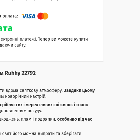
лектронні платежі. Тепер ви можете купити
даючи сайту.
м Ruhhy 22792
ти вдома святкову атмосферу.
Завдяки цьому
ям новорічний настрій.
сріблястих і мерехтливих сніжинок і точок
.
доповненням посуду.
шкоджень, плям і подряпин,
особливо під час
я свят його можна випрати та зберігати