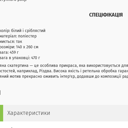
СПЕЦІФІКАЦІЯ
колір: білий і сріблястий
матеріал: поліестер
миється: так
розміри: 140 х 260 см
вага: 459 г
вага в упаковці: 470 г
яна скатертина — це особлива прикраса, яка використовується дл
стостей, наприклад, Різдва. Висока якість і ретельна обробка гар
яний мотив прекрасно оживить інтер'єр, додавши до композиції рад
Характеристики