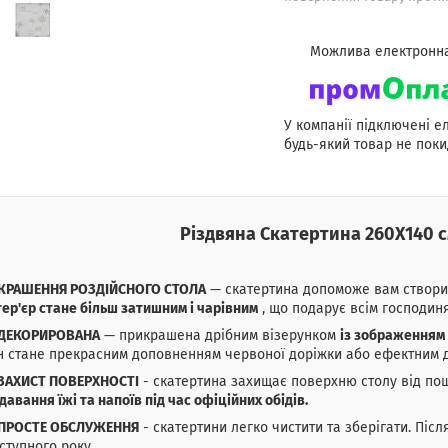
У компанії підключені е
будь-який товар не поки
Різдвяна Скатертина 260Х140 с
КРАШЕННЯ РОЗДІЙСНОГО СТОЛА
— скатертина допоможе вам створи
тер'єр стане більш затишним і чарівним
, що подарує всім господин
ДЕКОРИРОВАНА
— прикрашена дрібним візерунком
із зображенням 
н стане прекрасним доповненням червоної доріжки або ефектним 
ЗАХИСТ ПОВЕРХНОСТІ
- скатертина захищає поверхню столу від по
давання їжі та напоїв під час офіційних обідів.
ПРОСТЕ ОБСЛУЖЕННЯ
- скатертини легко чистити та зберігати. Післ
ступного року.