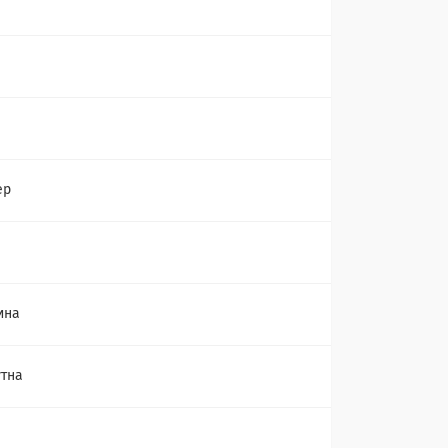
ер
ина
тна