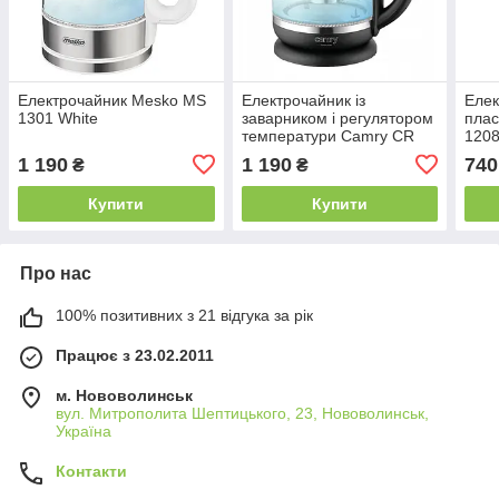
Електрочайник Mesko MS
Електрочайник із
Елек
1301 White
заварником і регулятором
плас
температури Camry CR
1208
1290 2 л 2200W
1 190
1 190
740
₴
₴
Купити
Купити
Про нас
100% позитивних з 21 відгука за рік
Працює з 23.02.2011
м. Нововолинськ
вул. Митрополита Шептицького, 23, Нововолинськ,
Україна
Контакти