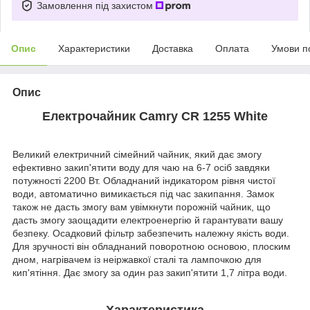
Замовлення під захистом
Опис
Характеристики
Доставка
Оплата
Умови п
Опис
Електрочайник Camry CR 1255 White
Великий електричний сімейний чайник, який дає змогу
ефективно закип'ятити воду для чаю на 6-7 осіб завдяки
потужності 2200 Вт. Обладнаний індикатором рівня чистої
води, автоматично вимикається під час закипання. Замок
також не дасть змогу вам увімкнути порожній чайник, що
дасть змогу заощадити електроенергію й гарантувати вашу
безпеку. Осадковий фільтр забезпечить належну якість води.
Для зручності він обладнаний поворотною основою, плоским
дном, нагрівачем із неіржавкої сталі та лампочкою для
кип'ятіння. Дає змогу за один раз закип'ятити 1,7 літра води.
Характеристика