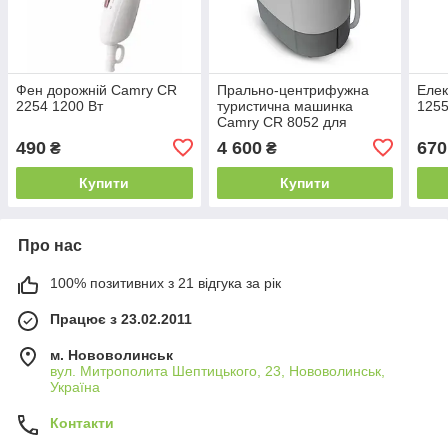
Фен дорожній Camry CR
Прально-центрифужна
Елек
2254 1200 Вт
туристична машинка
1255
Camry CR 8052 для
кемпінгу
490
4 600
670
₴
₴
Купити
Купити
Про нас
100% позитивних з 21 відгука за рік
Працює з 23.02.2011
м. Нововолинськ
вул. Митрополита Шептицького, 23, Нововолинськ,
Україна
Контакти