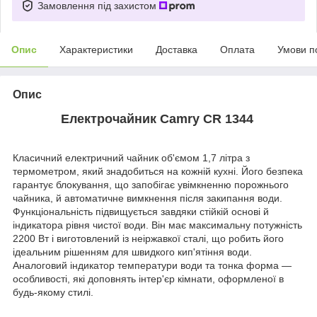
Замовлення під захистом
Опис
Характеристики
Доставка
Оплата
Умови п
Опис
Електрочайник Camry CR 1344
Класичний електричний чайник об'ємом 1,7 літра з
термометром, який знадобиться на кожній кухні. Його безпека
гарантує блокування, що запобігає увімкненню порожнього
чайника, й автоматичне вимкнення після закипання води.
Функціональність підвищується завдяки стійкій основі й
індикатора рівня чистої води. Він має максимальну потужність
2200 Вт і виготовлений із неіржавкої сталі, що робить його
ідеальним рішенням для швидкого кип'ятіння води.
Аналоговий індикатор температури води та тонка форма —
особливості, які доповнять інтер'єр кімнати, оформленої в
будь-якому стилі.