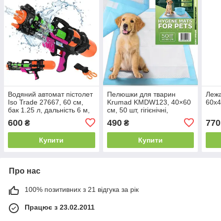
Водяний автомат пістолет
Пелюшки для тварин
Лежа
Iso Trade 27667, 60 см,
Krumad KMDW123, 40×60
60х4
бак 1.25 л, дальність 6 м,
см, 50 шт, гігієнічні,
ремінь
абсорбуючі килимки для
600
490
770
₴
₴
собак і котів
Купити
Купити
Про нас
100% позитивних з 21 відгука за рік
Працює з 23.02.2011