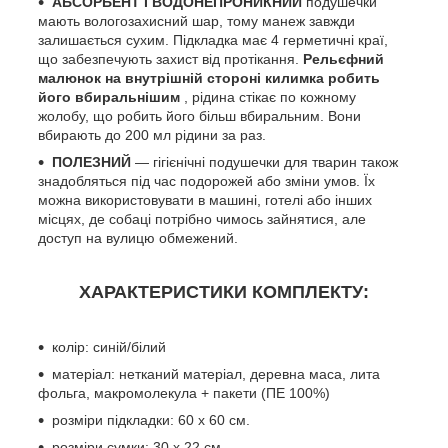
АБСОРБЕНТ I
ВОДОНЕПРОНИКНИЙ
подушечки
мають вологозахисний шар, тому манеж завжди
залишається сухим. Підкладка має 4 герметичні краї,
що забезпечують захист від протікання.
Рельєфний
малюнок на внутрішній стороні килимка робить
його вбиральнішим
, рідина стікає по кожному
жолобу, що робить його більш вбиральним. Вони
вбирають до 200 мл рідини за раз.
ПОЛЕЗНИЙ
— гігієнічні подушечки для тварин також
знадобляться під час подорожей або зміни умов. Їх
можна використовувати в машині, готелі або інших
місцях, де собаці потрібно чимось зайнятися, але
доступ на вулицю обмежений.
ХАРАКТЕРИСТИКИ КОМПЛЕКТУ:
колір: синій/білий
матеріал: нетканий матеріал, деревна маса, лита
фольга, макромолекула + пакети (ПЕ 100%)
розміри підкладки: 60 х 60 см.
розміри сумки: 30 х 22 см.