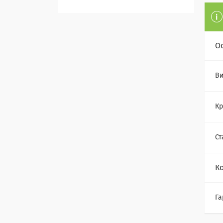
О
Ви
Кр
Ст
К
Га