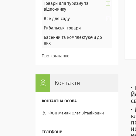
Товари для туризму та
відпочинку
Все для саду
Рибальські товари
Басейни та комплектуючи до
них
Про компанію
Контакти
Й
с
ФОП Мамай Олег Віталійович
к
п
н
м