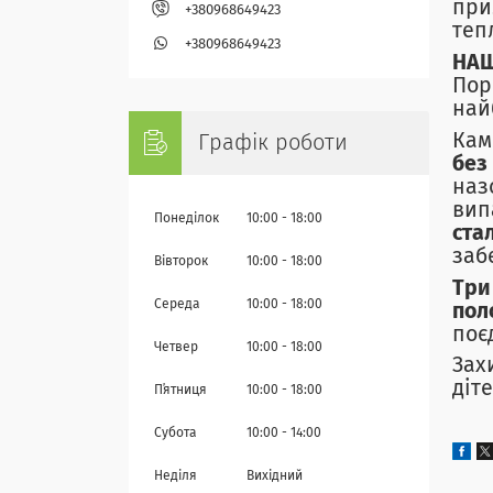
при
+380968649423
теп
+380968649423
НАШ
Пор
най
Кам
Графік роботи
без
наз
вип
Понеділок
10:00
18:00
ста
заб
Вівторок
10:00
18:00
Три
Середа
10:00
18:00
пол
поє
Четвер
10:00
18:00
Зах
діт
Пʼятниця
10:00
18:00
Субота
10:00
14:00
Неділя
Вихідний