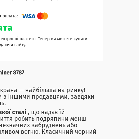
лектронні платежі. Тепер ви можете купити
даючи сайту.
iner 8787
рана — найбільша на ринку!
чи з іншими продавцями, завдяки
ь.
кої сталі
, що надає їй
риття робить подряпини менш
 незначних забруднень або
впливом вогню. Класичний чорний
.