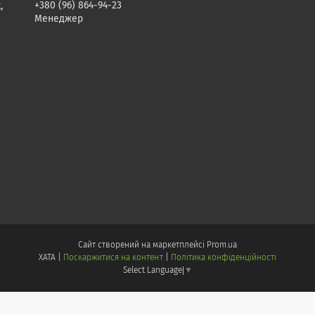
+380 (96) 864-94-23
,
Менеджер
Сайт створений на маркетплейсі
Prom.ua
ХАТА |
Поскаржитися на контент
|
Політика конфіденційності
Select Language
▼