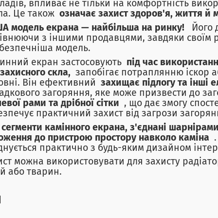
ладів, впливає не тільки на комфортність вико
ла. Це також
означає захист здоров'я, життя й 
А модель екрана — найбільша на ринку!
Його д
івнюючи з іншими продавцями, завдяки своїм 
безпечніша модель.
инний екран застосовують
під час використанн
 захисного скла,
запобігає потраплянню іскор а
овні. Він ефективний
захищає підлогу та інші 
адкового загоряння, яке може призвести до за
левої рами та дрібної сітки
, що дає змогу спост
езпечує практичний захист від загрози загор
 сегменти камінного екрана, з'єднані шарнірами
оження до пристрою простору навколо каміна
.
днується практично з будь-яким дизайном інтер'
ист можна використовувати для захисту радіато
ей або тварин.