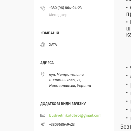
+380 (96) 864-94-23
п
Менеджер
ш
к
ХАТА
вул. Митрополита
Шептицького, 23,
Нововолинськ, Україна
budivelnikoldbro@gmail.com
+380968649423
Без