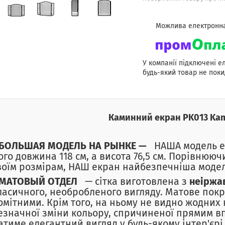
У компанії підключені е
будь-який товар не поки
Каминний екран PK013 Kam
БОЛЬШАЯ МОДЕЛЬ НА РЫНКЕ —
НАША модель ек
ого довжина 118 см, а висота 76,5 см. Порівнюю
воїм розмірам, НАШ екран найбезпечніша модел
МАТОВЫЙ ОТДЕЛ
— сітка виготовлена з
неіржав
ласичного, необробленого вигляду. Матове пок
омітними. Крім того, на ньому не видно жодних
езначної зміни кольору, спричиненої прямим 
атиме елегантний вигляд у будь-якому інтер'єрі