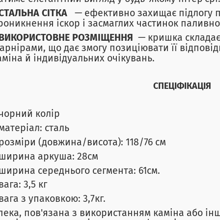
СТАЛЬНА СІТКА
— ефективно захищає підлогу пе
роникнення іскор і засмаглих частинок паливно
ВИКОРИСТОВНЕ РОЗМІЩЕННЯ
— кришка складаєт
арнірами, що дає змогу позиціювати її відповід
аміна й індивідуальних очікувань.
СПЕЦІФІКАЦІЯ
чорний колір
матеріал: сталь
розміри (довжина/висота): 118/76 см
ширина аркуша: 28см
ширина середнього сегмента: 61см.
вага: 3,5 кг
вага з упаковкою: 3,7кг.
пека, пов'язана з використанням каміна або ін