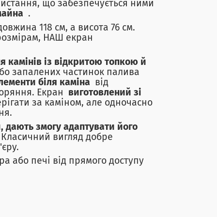
ристання, що забезпечується ними
майна
.
овжина 118 см, а висота 76 см.
розмірам, НАШ екран
я камінів із відкритою топкою й
бо запалених частинок палива
елементи біля каміна
від
горяння. Екран
виготовлений зі
ерігати за каміном, але одночасно
яння.
, дають змогу адаптувати його
 Класичний вигляд добре
єру.
ра або печі від прямого доступу