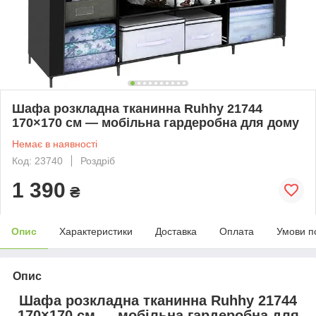
Шафа розкладна тканинна Ruhhy 21744
170×170 см — мобільна гардеробна для дому
Немає в наявності
Код: 23740
Роздріб
1 390
₴
Опис
Характеристики
Доставка
Оплата
Умови п
Опис
Шафа розкладна тканинна Ruhhy 21744
170×170 см — мобільна гардеробна для