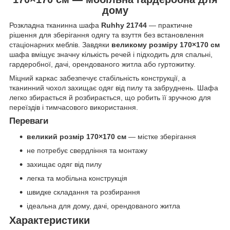
дому
Розкладна тканинна шафа
Ruhhy 21744
— практичне
рішення для зберігання одягу та взуття без встановлення
стаціонарних меблів. Завдяки
великому розміру 170×170 см
шафа вміщує значну кількість речей і підходить для спальні,
гардеробної, дачі, орендованого житла або гуртожитку.
Міцний каркас забезпечує стабільність конструкції, а
тканинний чохол захищає одяг від пилу та забруднень. Шафа
легко збирається й розбирається, що робить її зручною для
переїздів і тимчасового використання.
Переваги
великий розмір 170×170 см
— містке зберігання
не потребує свердління та монтажу
захищає одяг від пилу
легка та мобільна конструкція
швидке складання та розбирання
ідеальна для дому, дачі, орендованого житла
Характеристики