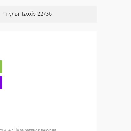
 пульт Izoxis 22736
ом 14 днів
за рахунок покупця