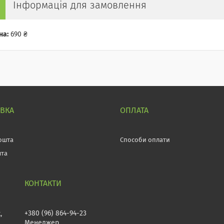
Інформація для замовлення
на:
690 ₴
АВКА
ОПЛАТА
ошта
Способи оплати
шта
+380 (96) 864-94-23
,
Менеджер