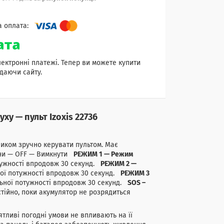
лектронні платежі. Тепер ви можете купити
даючи сайту.
у — пульт Izoxis 22736
иком зручно керувати пультом. Має
ни — OFF — Вимкнути
РЕЖИМ 1 — Режим
тужності впродовж 30 секунд.
РЕЖИМ 2 —
ної потужності впродовж 30 секунд.
РЕЖИМ 3
ьної потужності впродовж 30 секунд.
SOS –
стійно, поки акумулятор не розрядиться
ливі погодні умови не впливають на її