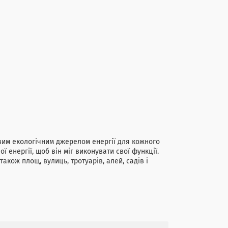
овим екологічним джерелом енергії для кожного
ї енергії, щоб він міг виконувати свої функції.
акож площ, вулиць, тротуарів, алей, садів і