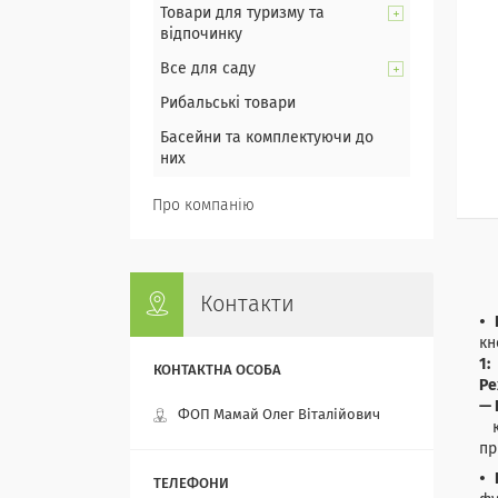
Товари для туризму та
відпочинку
Все для саду
Рибальські товари
Басейни та комплектуючи до
них
Про компанію
Контакти
к
1:
Ре
— 
ФОП Мамай Олег Віталійович
кн
пр