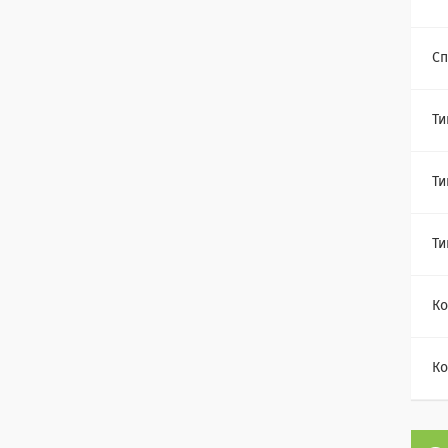
Сп
Ти
Ти
Ти
Ко
Ко