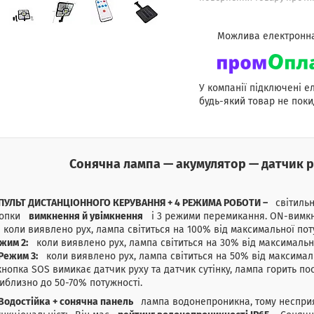
У компанії підключені е
будь-який товар не поки
Сонячна лампа — акумулятор — датчик рух
ПУЛЬТ ДИСТАНЦІОННОГО КЕРУВАННЯ + 4 РЕЖИМА РОБОТИ –
світильн
нопки
вимкнення й увімкнення
і 3 режими перемикання. ON-вимк
коли виявлено рух, лампа світиться на 100% від максимальної по
жим 2:
коли виявлено рух, лампа світиться на 30% від максималь
Режим 3:
коли виявлено рух, лампа світиться на 50% від максимал
опка SOS вимикає датчик руху та датчик сутінку, лампа горить по
иблизно до 50-70% потужності.
Водостійка + сонячна панель
лампа водонепроникна, тому несприят