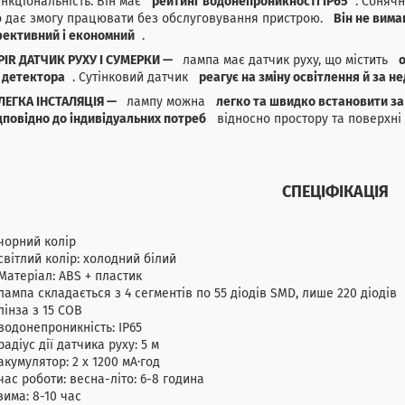
нкціональність. Він має
рейтинг водонепроникності IP65
. Сонячн
 дає змогу працювати без обслуговування пристрою.
Він не вима
ективний і економний
.
PIR ДАТЧИК РУХУ І СУМЕРКИ —
лампа має датчик руху, що містить
о
ї детектора
. Сутінковий датчик
реагує на зміну освітлення й за 
ЛЕГКА ІНСТАЛЯЦІЯ —
лампу можна
легко та швидко встановити за
дповідно до індивідуальних потреб
відносно простору та поверхні (
СПЕЦІФІКАЦІЯ
чорний колір
світлий колір: холодний білий
Матеріал: ABS + пластик
лампа складається з 4 сегментів по 55 діодів SMD, лише 220 діодів
лінза з 15 COB
водонепроникність: IP65
радіус дії датчика руху: 5 м
акумулятор: 2 х 1200 мА·год
час роботи: весна-літо: 6-8 година
зима: 8-10 час