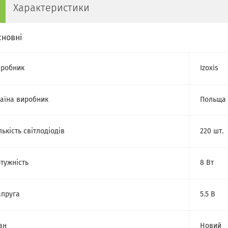
Характеристики
сновні
робник
Izoxis
аїна виробник
Польща
лькість світлодіодів
220 шт.
тужність
8 Вт
пруга
5.5 В
ан
Новий