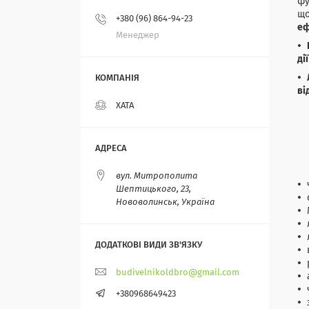
фу
що
+380 (96) 864-94-23
еф
Менеджер
ді
ві
ХАТА
вул. Митрополита
Шептицького, 23,
Нововолинськ, Україна
budivelnikoldbro@gmail.com
+380968649423