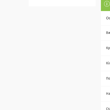
О
Ви
Кр
Кі
По
На
Ст