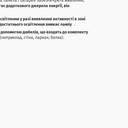
а панель і батарея забезпечують живлення,
гає додаткового джерела енергії, він
світлення у разі виявлення активності в зоні
недостатнього освітлення вмикає лампу
.
 допомогою дюбелів, що входять до комплекту
наприклад, стіна, паркан, балка).