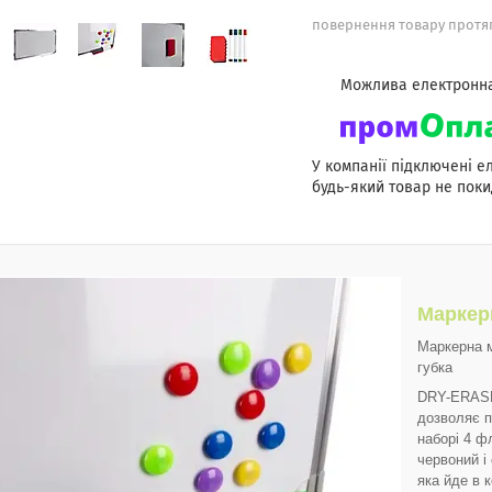
повернення товару протяг
У компанії підключені е
будь-який товар не поки
Маркер
Маркерна м
губка
DRY-ERASE
дозволяє п
наборі 4 ф
червоний і
яка йде в 