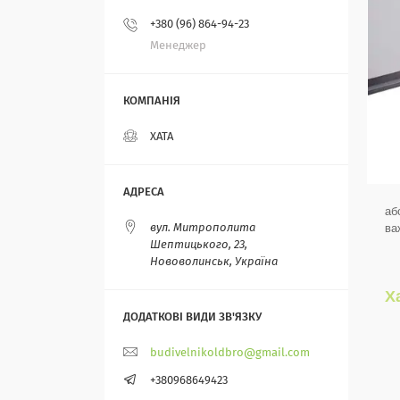
+380 (96) 864-94-23
Менеджер
ХАТА
аб
ва
вул. Митрополита
Шептицького, 23,
Нововолинськ, Україна
Х
budivelnikoldbro@gmail.com
+380968649423