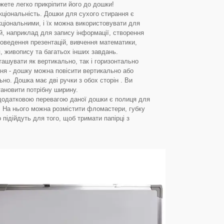
жете легко прикріпити його до дошки!
ціональність. Дошки для сухого стирання є
ціональними, і їх можна використовувати для
ей, наприклад для запису інформації, створення
роведення презентацій, вивчення математики,
 живопису та багатьох інших завдань.
ашувати як вертикально, так і горизонтально
ня - дошку можна повісити вертикально або
ьно. Дошка має дві ручки з обох сторін . Ви
ановити потрібну ширину.
додатковою перевагою даної дошки є полиця для
. На нього можна розмістити фломастери, губку
 підійдуть для того, щоб тримати папірці з