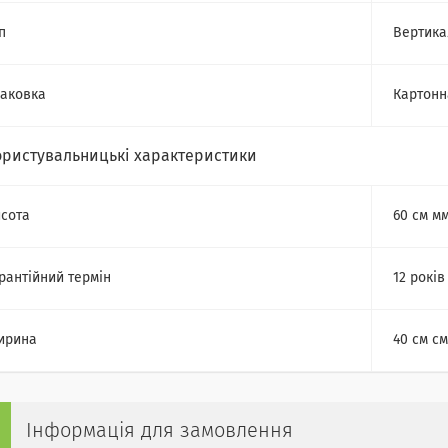
п
Вертика
аковка
Картонн
ористувальницькі характеристики
сота
60 см м
рантійний термін
12 років
ирина
40 см см
Інформація для замовлення