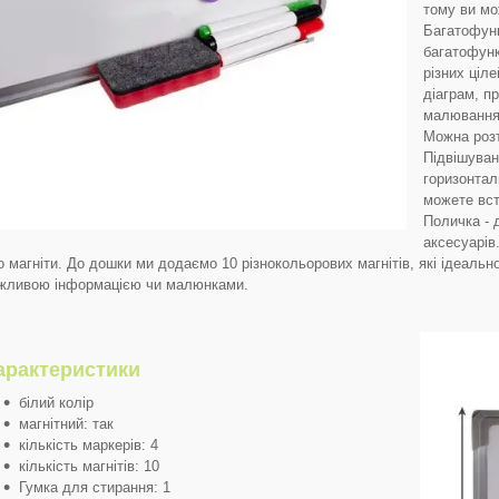
тому ви мо
Багатофунк
багатофунк
різних ціл
діаграм, п
малювання,
Можна розт
Підвішуван
горизонтал
можете вст
Поличка - 
аксесуарів
о магніти. До дошки ми додаємо 10 різнокольорових магнітів, які ідеально
жливою інформацією чи малюнками.
арактеристики
білий колір
магнітний: так
кількість маркерів: 4
кількість магнітів: 10
Гумка для стирання: 1