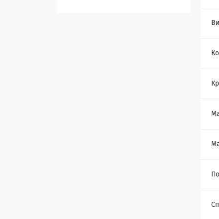
Ви
Ко
Кр
Ма
Ма
По
Сп