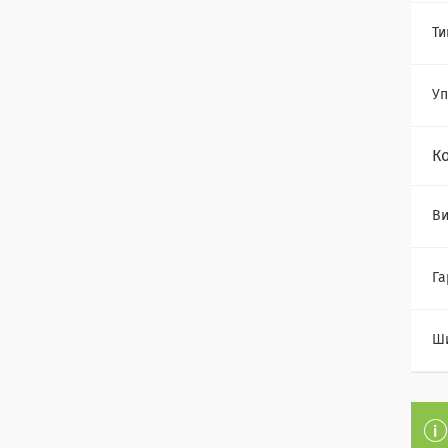
Ти
Уп
К
Ви
Га
Ш