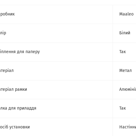
робник
Maaleo
лір
Білий
іплення для паперу
Так
теріал
Метал
теріал рамки
Алюміні
лка для приладдя
Так
осіб установки
Настінн