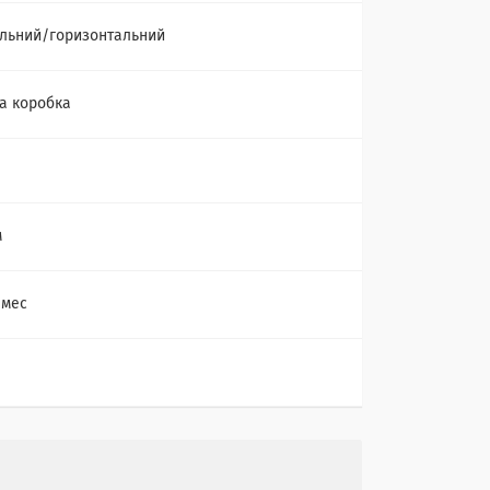
льний/горизонтальний
а коробка
м
 мес