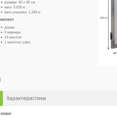
розміри: 60 х 40 см
вага: 0,828 кг
вага упаковки: 1,248 кг
омплект
дошка
4 маркери
10 магнітів
1 магнітна губка
Характеристики
сновні