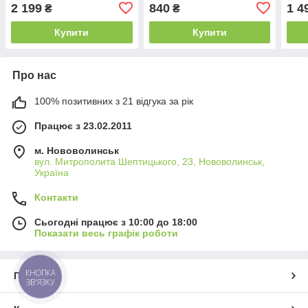
кг, 5 уровней высоты
регу
2 199
840
1 4
₴
₴
Купити
Купити
Про нас
100% позитивних з 21 відгука за рік
Працює з 23.02.2011
м. Нововолинськ
вул. Митрополита Шептицького, 23, Нововолинськ,
Україна
Контакти
Сьогодні працює з 10:00 до 18:00
Показати весь графік роботи
КНОПКА
Про нас
ЗВ'ЯЗКУ