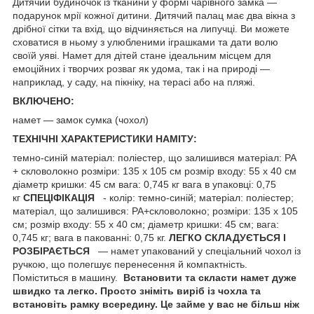
Дитячий будиночок із тканини у формі чарівного замка —
подарунок мрії кожної дитини. Дитячий палац має два вікна з
дрібної сітки та вхід, що відчиняється на липучці. Ви можете
сховатися в ньому з улюбленими іграшками та дати волю
своїй уяві. Намет для дітей стане ідеальним місцем для
емоційних і творчих розваг як удома, так і на природі —
наприклад, у саду, на пікніку, на терасі або на пляжі.
ВКЛЮЧЕНО:
намет — замок сумка (чохол)
ТЕХНІЧНІ ХАРАКТЕРИСТИКИ НАМІТУ:
темно-синій матеріал: поліестер, що залишився матеріал: PA
+ скловолокно розміри: 135 х 105 см розмір входу: 55 х 40 см
діаметр кришки: 45 см вага: 0,745 кг вага в упаковці: 0,75
кг
СПЕЦІФІКАЦІЯ
- колір: темно-синій; матеріал: поліестер;
матеріал, що залишився: PA+скловолокно; розміри: 135 х 105
см; розмір входу: 55 х 40 см; діаметр кришки: 45 см; вага:
0,745 кг; вага в пакованні: 0,75 кг.
ЛЕГКО СКЛАДУЄТЬСЯ І
РОЗБІРАЄТЬСЯ
— намет упакований у спеціальний чохол із
ручкою, що полегшує перенесення й компактність.
Поміститься в машину.
Встановити та скласти намет дуже
швидко та легко. Просто зніміть виріб із чохла та
встановіть рамку всередину. Це займе у вас не більш ніж