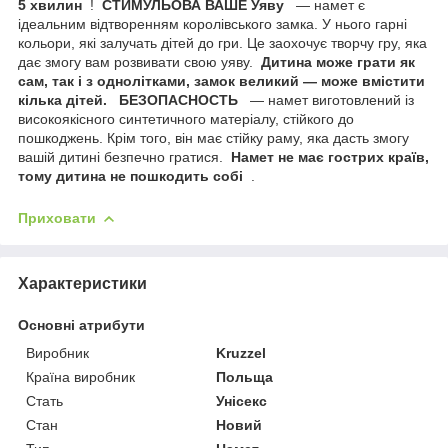
5 хвилин
!
СТИМУЛЬОВА ВАШЕ Уяву
— намет є
ідеальним відтворенням королівського замка. У нього гарні
кольори, які залучать дітей до гри. Це заохочує творчу гру, яка
дає змогу вам розвивати свою уяву.
Дитина може грати як
сам, так і з однолітками, замок великий — може вмістити
кілька дітей.
БЕЗОПАСНОСТЬ
— намет виготовлений із
високоякісного синтетичного матеріалу, стійкого до
пошкоджень. Крім того, він має стійку раму, яка дасть змогу
вашій дитині безпечно гратися.
Намет не має гострих країв,
тому дитина не пошкодить собі
.
Приховати
Характеристики
Основні атрибути
Виробник
Kruzzel
Країна виробник
Польща
Стать
Унісекс
Стан
Новий