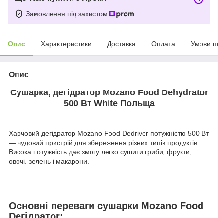
Замовлення під захистом
Опис
Характеристики
Доставка
Оплата
Умови п
Опис
Сушарка, дегідратор Mozano Food Dehydrator
500 Вт White
Польща
Харчовий дегідратор Mozano Food Dedriver потужністю 500 Вт
— чудовий пристрій для збереження різних типів продуктів.
Висока потужність дає змогу легко сушити гриби, фрукти,
овочі, зелень і макарони.
Основні переваги сушарки Mozano Food
Deгідратor: