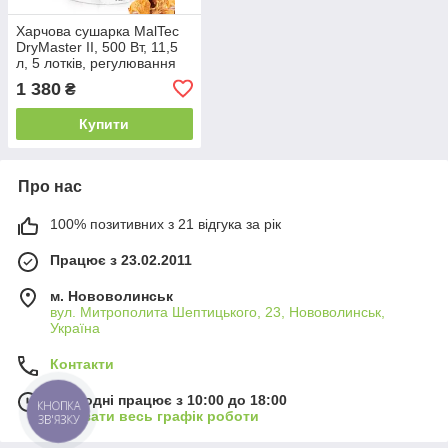
Харчова сушарка MalTec
DryMaster II, 500 Вт, 11,5
л, 5 лотків, регулювання
температури 35–70°C,
1 380
₴
захист від перегріву, BPA
Free
Купити
Про нас
100% позитивних з 21 відгука за рік
Працює з 23.02.2011
м. Нововолинськ
вул. Митрополита Шептицького, 23, Нововолинськ,
Україна
Контакти
Сьогодні працює з 10:00 до 18:00
КНОПКА
Показати весь графік роботи
ЗВ'ЯЗКУ