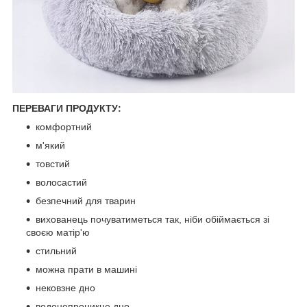
ПЕРЕВАГИ ПРОДУКТУ:
комфортний
м'який
товстий
волосастий
безпечний для тварин
вихованець почуватиметься так, ніби обіймається зі
своєю матір'ю
стильний
можна прати в машині
нековзне дно
водонепроникне дно