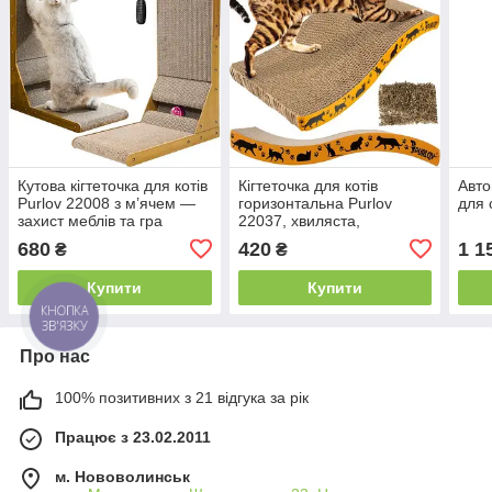
Кутова кігтеточка для котів
Кігтеточка для котів
Авто
Purlov 22008 з м’ячем —
горизонтальна Purlov
для 
захист меблів та гра
22037, хвиляста,
картонна, лежанка-дряпка
680
420
1 1
₴
₴
Купити
Купити
КНОПКА
ЗВ'ЯЗКУ
Про нас
100% позитивних з 21 відгука за рік
Працює з 23.02.2011
м. Нововолинськ