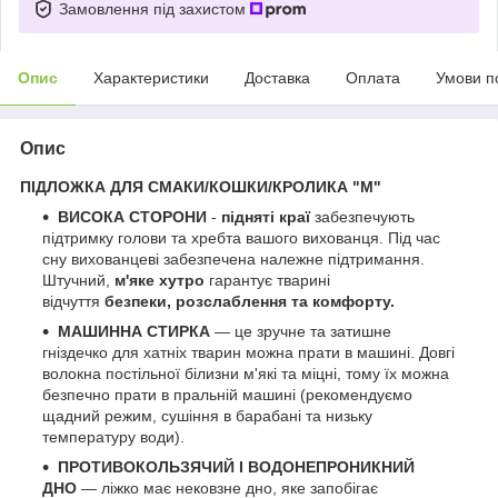
Замовлення під захистом
Опис
Характеристики
Доставка
Оплата
Умови п
Опис
ПІДЛОЖКА ДЛЯ СМАКИ/КОШКИ/КРОЛИКА "М"
ВИСОКА СТОРОНИ
-
підняті краї
забезпечують
підтримку голови та хребта вашого вихованця. Під час
сну вихованцеві забезпечена належне підтримання.
Штучний,
м'яке хутро
гарантує тварині
відчуття
безпеки, розслаблення та комфорту.
МАШИННА СТИРКА
— це зручне та затишне
гніздечко для хатніх тварин можна прати в машині. Довгі
волокна постільної білизни м'які та міцні, тому їх можна
безпечно прати в пральній машині (рекомендуємо
щадний режим, сушіння в барабані та низьку
температуру води).
ПРОТИВОКОЛЬЗЯЧИЙ І ВОДОНЕПРОНИКНИЙ
ДНО
— ліжко має нековзне дно, яке запобігає