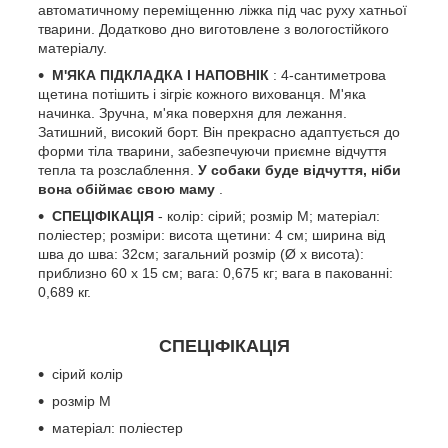
автоматичному переміщенню ліжка під час руху хатньої
тварини. Додатково дно виготовлене з вологостійкого
матеріалу.
М'ЯКА ПІДКЛАДКА І НАПОВНІК
: 4-сантиметрова
щетина потішить і зігріє кожного вихованця. М'яка
начинка. Зручна, м'яка поверхня для лежання.
Затишний, високий борт. Він прекрасно адаптується до
форми тіла тварини, забезпечуючи приємне відчуття
тепла та розслаблення.
У собаки буде відчуття, ніби
вона обіймає свою маму
.
СПЕЦІФІКАЦІЯ
- колір: сірий; розмір М; матеріал:
поліестер; розміри: висота щетини: 4 см; ширина від
шва до шва: 32см; загальний розмір (Ø x висота):
приблизно 60 x 15 см; вага: 0,675 кг; вага в пакованні:
0,689 кг.
СПЕЦІФІКАЦІЯ
сірий колір
розмір М
матеріал: поліестер