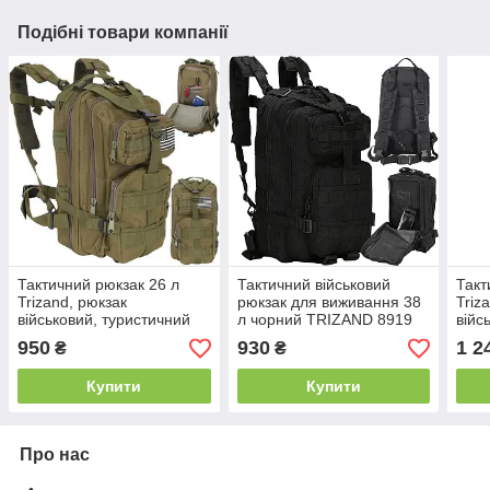
Подібні товари компанії
Тактичний рюкзак 26 л
Тактичний військовий
Такт
Trizand, рюкзак
рюкзак для виживання 38
Triz
військовий, туристичний
л чорний TRIZAND 8919
війс
рюкзак, Зелений (23243)
рюкз
950
930
1 2
₴
₴
Купити
Купити
Про нас