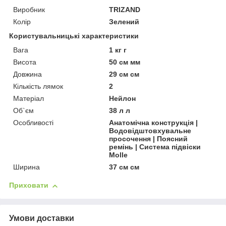
Виробник
TRIZAND
Колір
Зелений
Користувальницькі характеристики
Вага
1 кг г
Висота
50 см мм
Довжина
29 см см
Кількість лямок
2
Матеріал
Нейлон
Об`єм
38 л л
Особливості
Анатомічна конструкція |
Водовідштовхувальне
просочення | Поясний
ремінь | Система підвіски
Molle
Ширина
37 см см
Приховати
Умови доставки