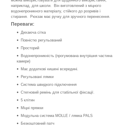
можна використовувати для щоденного використання,
наприклад, для школи. Він виготовлений з міцного
водонепроникного матеріалу, стійкого до розривів і
стирання. Рюкзак має ручку для зручного перенесення.
Переваги:
Дихаюча сітка
Повністю регульований
Просторий
Водонепроникність (прогумована внутрішня частина
камери)
Має додаткові кишені всередині.
Регульовані лямки
Система швидкого підключення
Стегновий ремінь для стабільної фіксації.
5 клітин
Міцні пряжки
Модульна система MOLLE / лямка PALS
Безкоштовний патч