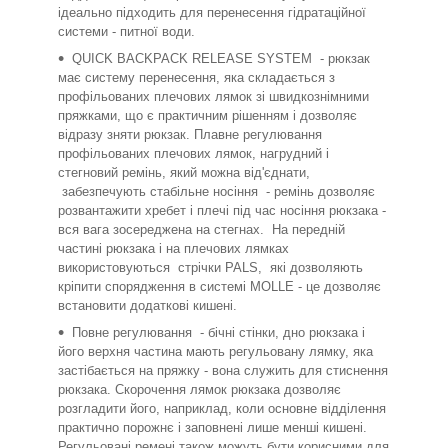
ідеально підходить для перенесення гідратаційної
системи - питної води.
QUICK BACKPACK RELEASE SYSTEM - рюкзак
має систему перенесення, яка складається з
профільованих плечових лямок зі швидкознімними
пряжками, що є практичним рішенням і дозволяє
відразу зняти рюкзак. Плавне регулювання
профільованих плечових лямок, нагрудний і
стегновий ремінь, який можна від'єднати,
забезпечують стабільне носіння - ремінь дозволяє
розвантажити хребет і плечі під час носіння рюкзака -
вся вага зосереджена на стегнах. На передній
частині рюкзака і на плечових лямках
використовуються стрічки PALS, які дозволяють
кріпити спорядження в системі MOLLE - це дозволяє
встановити додаткові кишені.
Повне регулювання - бічні стінки, дно рюкзака і
його верхня частина мають регульовану лямку, яка
застібається на пряжку - вона служить для стиснення
рюкзака. Скорочення лямок рюкзака дозволяє
розгладити його, наприклад, коли основне відділення
практично порожнє і заповнені лише менші кишені.
Регульовані ремені також можуть бути корисними для