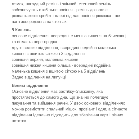
лямок, нагрудний ремінь і знімний стегновий ремінь
забезпечують стабільне носіння - ремінь дозволяє
розвантажити хребет і плечі під час носіння рюкзака - вся
вага зосереджена на стегнах.
5 Кишень
основне відділення, всередині є менша кишеня на блискавці
та сітчаста перегородка
друге велике відділення, всередині подвійна маленька
кишеня з вшитою сіткою і 2 відділення
зовнішня верхня, маленька кишеня
зовнішня нижня кишеня більша - всередині подвійна
маленька кишеня з вшитою сіткою на 5 відділень
Заднє відділення на липучці
Великі відділення
Основне відділення має застібку-блискавку, яка
простягається до самого дна, що значно полегшує
пакування та виймання речей. У двох основних відділеннях
можна розмістити спальний мішок, провіант і одяг, а сітчасте
відділення ідеально підходить для зберігання карт і різних
нотаток.