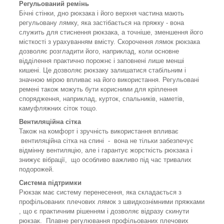
Регульований ремінь
Бічні стінки, дно рюкзака і його верхня частина мають
регульовану лямку, яка застібається на пряжку - вона
служить для стиснення рюкзака, а точніше, зменшення його
місткості з урахуванням вмісту. Скорочення лямок рюкзака
дозволяє розгладити його, наприклад, коли основне
відділення практично порожнє і заповнені лише менші
кишені. Це дозволяє рюкзаку залишатися стабільним і
значною мірою впливає на його використання. Регульовані
ремені також можуть бути корисними для кріплення
спорядження, наприклад, курток, спальників, наметів,
камуфляжних сіток тощо.
Вентиляційна сітка
Також на комфорт і зручність використання впливає
вентиляційна сітка на спині - вона не тільки забезпечує
відмінну вентиляцію, але і гарантує жорсткість рюкзака і
знижує вібрації, що особливо важливо під час тривалих
подорожей.
Система підтримки
Рюкзак має систему перенесення, яка складається з
профільованих плечових лямок з швидкознімними пряжками
, що є практичним рішенням і дозволяє відразу скинути
рюкзак. Плавне регулювання профільованих плечових