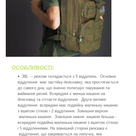
ОСОБЛИВОСТІ:
38L – рюкзак складається з 5 відділень. Основне
відділення має застібку-блискавку, яка простягається
до самого дна, що значно полегшує пакування та
виймання речей. Всередині є менша кишеня на
блискавці та сітчасте відділення. Друге велике
відділення всередині має подвійну маленьку кишеню
з вшитою сіткою і 2 відділення. Зовнішня верхня
маленька кишеня. Зовнішня нижня кишеня більша -
всередині подвійна маленька кишеня з вшитою сіткою
і 5 відділеннями. На зовнішній стороні рюкзака є
відділення, що закривається на липучку, яке