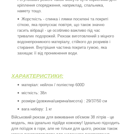
кріплення спорядження, наприклад, спальника,
намету тощо.
Жорсткість - спинка і лямки посилені та покриті
сіткою, яка пропускає повітря, що також значно
гасить вібрації - це особливо важливо під час
тривалих подорожей. Рюкзак виготовлений з міцного
водонепроникного матеріалу, стійкого до розривів і
стирання. Внутрішня частина покрита гумою, яка
захищає її від проникнення води.
ХАРАКТЕРИСТИКИ:
матеріал: нейлон / поліестер 600D
місткість: 38л
розміри (довжина/ширина/висота) : 29/37/50 см
вага набору: 1 кг
Військовий рюкзак для виживання об'ємом 38 літрів - це
модель, яка ідеально підійде кожному! Ідеально підходить
для поїздок в гори, але не тільки для цього, рюкзак також