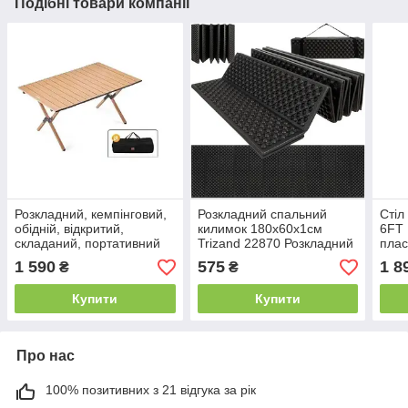
Подібні товари компанії
Розкладний, кемпінговий,
Розкладний спальний
Стіл
обідній, відкритий,
килимок 180х60х1см
6FT 
складаний, портативний
Trizand 22870 Розкладний
плас
стіл, розмір M 90х60х45
каремат туристичний
дому
1 590
575
1 8
₴
₴
см
Купити
Купити
Про нас
100% позитивних з 21 відгука за рік