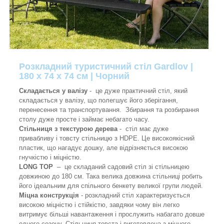
Розкладний туристичний стіл Gardlov |
180 х 74 х 74 см | Чорний
Складається у валізу
- це дуже практичний стіл, який
складається у валізу, що полегшує його зберігання,
перенесення та транспортування. Збирання та розбирання
столу дуже просте і займає небагато часу.
Стільниця з текстурою дерева
- стіл має дуже
привабливу і товсту стільницю з HDPE. Це високоякісний
пластик, що нагадує дошку, але відрізняється високою
гнучкістю і міцністю.
LONG TOP
– це складаний садовий стіл зі стільницею
довжиною до 180 см. Така велика довжина стільниці робить
його ідеальним для спільного бенкету великої групи людей.
Міцна конструкція
- розкладний стіл характеризується
високою міцністю і стійкістю, завдяки чому він легко
витримує більші навантаження і прослужить набагато довше
одного сезону. Стільниця товста і виготовлена ​​з міцного