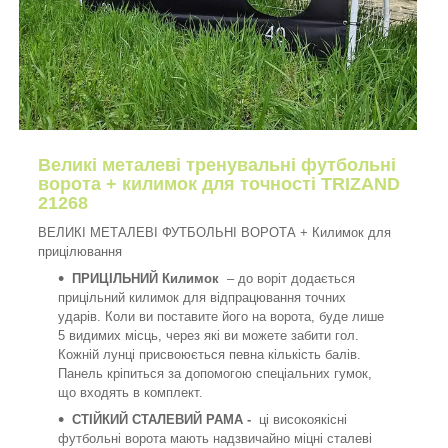
Великі металеві тренувальні футбольні
ворота + килимок для точності TRIZAND
21268
ВЕЛИКІ МЕТАЛЕВІ ФУТБОЛЬНІ ВОРОТА + Килимок для
прицілювання
ПРИЦІЛЬНИЙ Килимок
– до воріт додається
прицільний килимок для відпрацювання точних
ударів. Коли ви поставите його на ворота, буде лише
5 видимих ​​місць, через які ви можете забити гол.
Кожній лунці присвоюється певна кількість балів.
Панель кріпиться за допомогою спеціальних гумок,
що входять в комплект.
СТІЙКИЙ СТАЛЕВИЙ РАМА -
ці високоякісні
футбольні ворота мають надзвичайно міцні сталеві