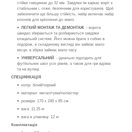
стійки товщиною до 32 мм. Завдяки їм каркас воріт є
стабільним і, отже, безпечним для користувачів. Щоб
забезпечити ще більшу стійкість, набір включає набір
кілочків для кріплення до землі.
ЛЕГКИЙ МОНТАЖ ТА ДЕМОНТАЖ
- ворота
швидко збираються та розбираються завдяки
клацальній системі. Його можна брати з собою в
подорож, в складеному вигляді він займає мало
місця, а збірка займає мало часу.
УНІВЕРСАЛЬНИЙ
- ідеально підходить для
футбольних шкіл усіх рівнів, а також для гри вдома
та на вулиці.
СПЕЦИФІКАЦІЯ
колір: білий/чорний
матеріал: метал/гума/поліестер
розміри: 170 х 240 х 85 см
вага: 11,25 кг
вага в упаковці: 12 кг
Комплектація