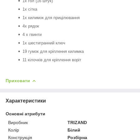
1x гол (16 штук)
1x сітка
1x килимок для прицілювання
4x рядок
4 х гвинти
1x шестигранний ключ
19 гумок для кріплення килимка
11 кілочків для кріплення воріт
Приховати
Характеристики
Основні атрибути
Виробник
TRIZAND
Колір
Білий
Конструкція
Розбірна