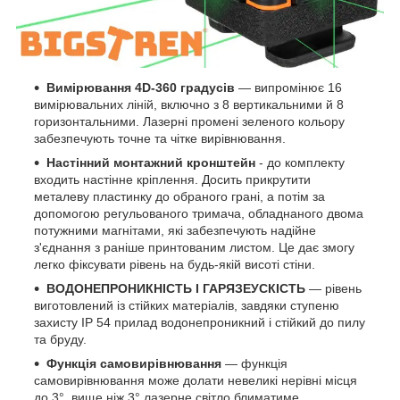
Вимірювання 4D-360 градусів
— випромінює 16
вимірювальних ліній, включно з 8 вертикальними й 8
горизонтальними. Лазерні промені зеленого кольору
забезпечують точне та чітке вирівнювання.
Настінний монтажний кронштейн
- до комплекту
входить настінне кріплення. Досить прикрутити
металеву пластинку до обраного грані, а потім за
допомогою регульованого тримача, обладнаного двома
потужними магнітами, які забезпечують надійне
з'єднання з раніше принтованим листом. Це дає змогу
легко фіксувати рівень на будь-якій висоті стіни.
ВОДОНЕПРОНИКНІСТЬ І ГАРЯЗЕУСКІСТЬ
— рівень
виготовлений із стійких матеріалів, завдяки ступеню
захисту IP 54 прилад водонепроникний і стійкий до пилу
та бруду.
Функція самовирівнювання
— функція
самовирівнювання може долати невеликі нерівні місця
до 3°, вище ніж 3° лазерне світло блиматиме,