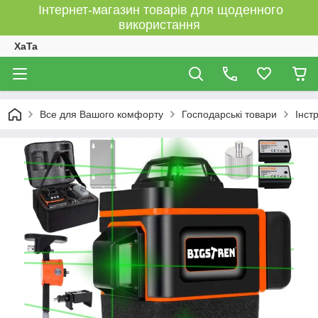
Інтернет-магазин товарів для щоденного
використання
XaTa
Все для Вашого комфорту
Господарські товари
Інст