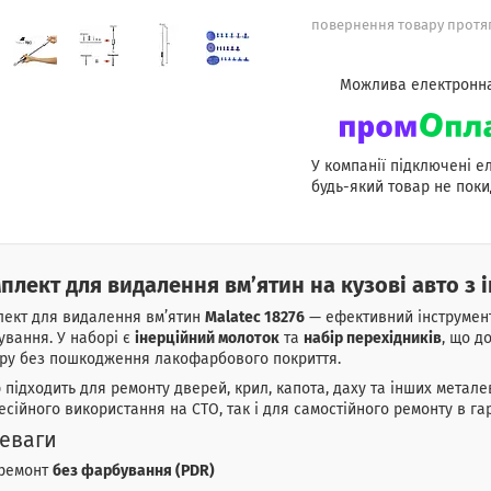
повернення товару протяг
У компанії підключені е
будь-який товар не поки
плект для видалення вм’ятин на кузові авто з 
лект для видалення вм’ятин
Malatec 18276
— ефективний інструмент
вання. У наборі є
інерційний молоток
та
набір перехідників
, що д
іру без пошкодження лакофарбового покриття.
 підходить для ремонту дверей, крил, капота, даху та інших метал
сійного використання на СТО, так і для самостійного ремонту в га
еваги
ремонт
без фарбування (PDR)