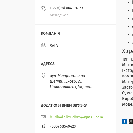
+380 (96) 864-94-23
Менеджер
ХАТА
Хар
Тип: 
Метод
Інстр
вул. Митрополита
Компл
Шептицького, 23,
Матер
Нововолинськ, Україна
Засто
Суміс
Вироб
Модел
budivelnikoldbro@gmail.com
+380968649423