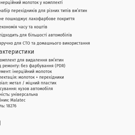
інерційний молоток у комплекті
набір перехідників для різних типів вм’ятин
не пошкоджує лакофарбове покриття
економія часу та коштів
підходить для більшості автомобілів
зручно для СТО та домашнього використання
актеристики
комплект для видалення вм’ятин
 ремонту: без фарбування (PDR)
умент: інерційний молоток
ектація: молоток + перехідники
іал: метал / міцний пластик
сування: кузов автомобіля
ність: універсальна
ник: Malatec
ь: 18276