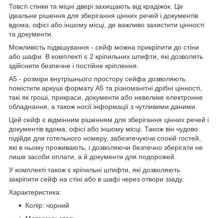
Товсті стінки та міцні двері захищають від крадіжок. Це
ідеальне рішення для зберігання цінних речей і документів
вдома, офісі або іншому місці, де важливо захистити цінності
та документи.
Можливість підвішування - сейф можна прикріпити до стіни
або шафи. В комплекті є 2 кріпильних штифти, які дозволять
здійснити безпечне і постійне кріплення.
A5 - розміри внутрішнього простору сейфа дозволяють
помістити аркуші формату А5 та різноманітні дрібні цінності,
такі як гроші, прикраси, документи або невелике електронне
обладнання, а також носії інформації з чутливими даними.
Цей сейф є відмінним рішенням для зберігання цінних речей і
документів вдома, офісі або іншому місці. Також він чудово
підійде для готельного номеру, забезпечуючи спокій гостей,
які в ньому проживають, і дозволяючи безпечно зберігати не
лише засоби оплати, а й документи для подорожей.
У комплекті також є кріпильні штифти, які дозволяють
закріпити сейф на стіні або в шафі через отвори ззаду.
Характеристика:
Колір: чорний