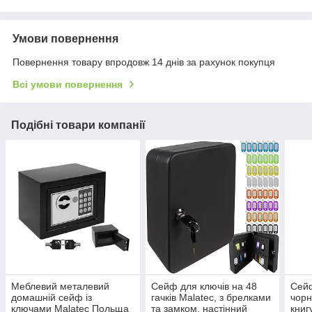
Умови повернення
Повернення товару впродовж 14 днів за рахунок покупця
Всі умови повернення
Подібні товари компанії
Меблевий металевий
Сейф для ключів на 48
Сейф
домашній сейф із
гачків Malatec, з брелками
чорн
ключами Malatec Польща
та замком, настінний
книг