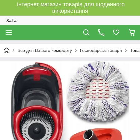
Інтернет-магазин товарів для щоденного
використання
XaTa
Все для Вашого комфорту
Господарські товари
Това