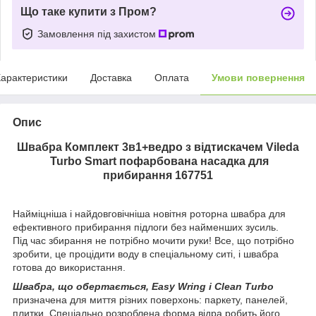
Що таке купити з Пром?
Замовлення під захистом
арактеристики
Доставка
Оплата
Умови повернення
Опис
Швабра Комплект 3в1+ведро з відтискачем Vileda
Turbo Smart пофарбована насадка для
прибирання 167751
Найміцніша і найдовговічніша новітня роторна швабра для
ефективного прибирання підлоги без найменших зусиль.
Під час збирання не потрібно мочити руки! Все, що потрібно
зробити, це процідити воду в спеціальному ситі, і швабра
готова до використання.
Швабра, що обертається, Easy Wring і Clean Turbo
призначена для миття різних поверхонь: паркету, панелей,
плитки. Спеціально розроблена форма відра робить його