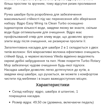
більш простим та зручним, тому відсутня ризик проливання
води.
Ручка швабри була розроблена для забезпечення
максимальної стійкості під час перенесення або зберігання
набору. Відро Easy Wring та Clean Turbo оснащено
індикатором кількості води, завдяки якому ви знаєте, скільки
води буде оптимальним для очищення. Відро має
профільований отвір для зливу води, що дозволяє зручно
злити воду після очищення, не ризикуючи пролити її.
Запатентована насадка для швабри 2 в 1 складається з двох
типів волокон: білі мікроактивні волокна ефективно очищають
стійкий бруд, а червоні волокна Vileda відмінно видаляють
окремі дрібні забруднення та пил. Нове покриття Turbo Rotary
Mop забезпечує чудове очищення будь-якої підлоги.
Насадка швабри дозволяє легко дотягнутися до кутів, а
завдяки кінці швабри, що рухається, ви можете з комфортом
чистити під меблями і в інших важкодоступних місцях.
Характеристики
Склад набору: відро, швабра зі штангою, 1
покращена насадка.
Розмір відра: 49,50 см (довжина, включаючи педаль)