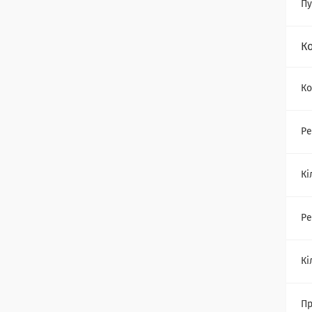
Пу
К
Ко
Ре
Кі
Ре
Кі
Пр