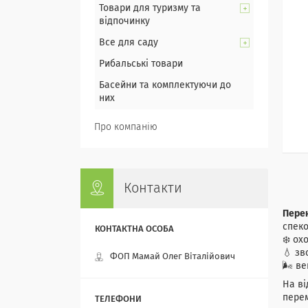
Товари для туризму та
відпочинку
Все для саду
Рибальські товари
Басейни та комплектуючи до
них
Про компанію
Контакти
Перен
спеко
❄️ ох
💧 з
ФОП Мамай Олег Віталійович
🌬️ в
На ві
перем