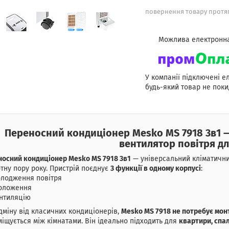
повернення товару протяг
У компанії підключені е
будь-який товар не поки
Переносний кондиціонер Mesko MS 7918 3в1 
вентилятор повітря дл
осний кондиціонер Mesko MS 7918 3в1
— універсальний кліматични
тну пору року. Пристрій поєднує
3 функції в одному корпусі
:
олодження повітря
воложення
ентиляцію
дміну від класичних кондиціонерів,
Mesko MS 7918 не потребує мо
іщується між кімнатами. Він ідеально підходить для
квартири, спал