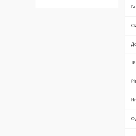
Га
Ст
Д
Ти
Рі
Ні
Фу