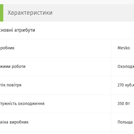
Характеристики
сновні атрибути
робник
Mesko
жими роботи
Охолод
тік повітря
270 куб.
тужність охолодження
350 Вт
аїна виробник
Польща