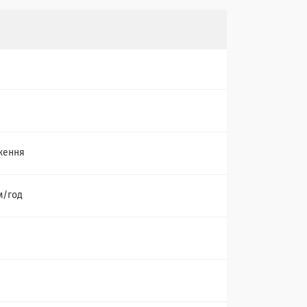
ження
м/год