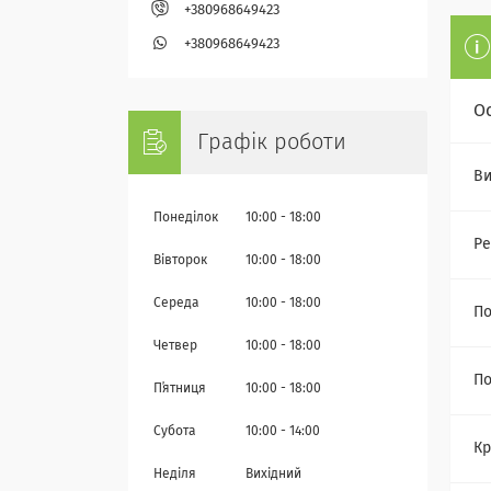
+380968649423
+380968649423
О
Графік роботи
Ви
Понеділок
10:00
18:00
Ре
Вівторок
10:00
18:00
Середа
10:00
18:00
По
Четвер
10:00
18:00
По
Пʼятниця
10:00
18:00
Субота
10:00
14:00
Кр
Неділя
Вихідний