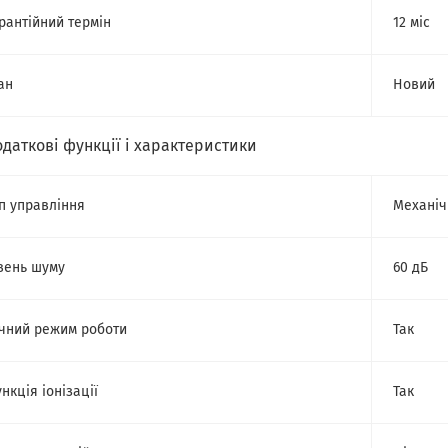
рантійний термін
12 міс
ан
Новий
одаткові функції і характеристики
п управління
Механіч
вень шуму
60 дБ
чний режим роботи
Так
нкція іонізації
Так