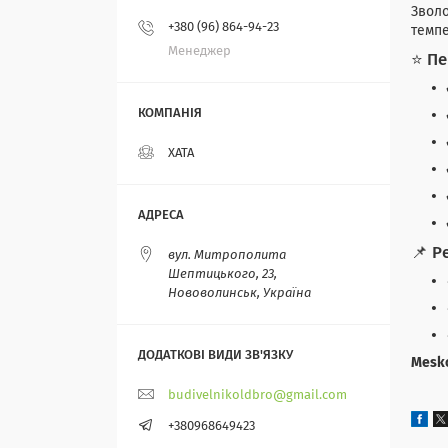
Зволо
+380 (96) 864-94-23
темпе
Менеджер
⭐ Пе
ХАТА
📌 Р
вул. Митрополита
Шептицького, 23,
Нововолинськ, Україна
Mesk
budivelnikoldbro@gmail.com
+380968649423