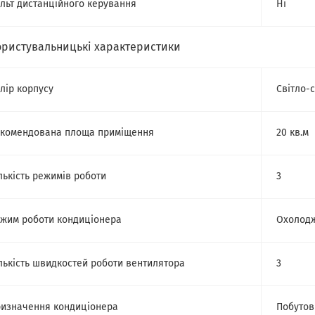
льт дистанційного керування
Ні
ористувальницькі характеристики
лір корпусу
Світло-
комендована площа приміщення
20 кв.м
лькість режимів роботи
3
жим роботи кондиціонера
Охолод
лькість швидкостей роботи вентилятора
3
изначення кондиціонера
Побутов