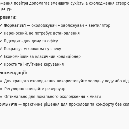
ження повітря допомагає зменшити сухість, а охолодження створю
ратур.
реваги:
✔
Формат 3в1
— охолоджувач + зволожувач + вентилятор
✔ Переносний, не потребує встановлення
✔ Підходить для дому та офісу
✔ Покращує мікроклімат у спеку
✔ Економніший за класичний кондиціонер
✔ Просте та інтуїтивне керування
екомендації:
🔸 Для кращого охолодження використовуйте холодну воду або лід
🔸 Регулярно очищайте резервуар
🔸 Оптимально для локального охолодження кімнати
o MS 7918
— практичне рішення для прохолоди та комфорту без скл