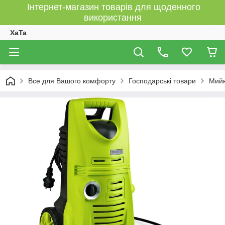
Інтернет-магазин товарів для щоденного
використання
XaTa
Все для Вашого комфорту
Господарські товари
Мийк