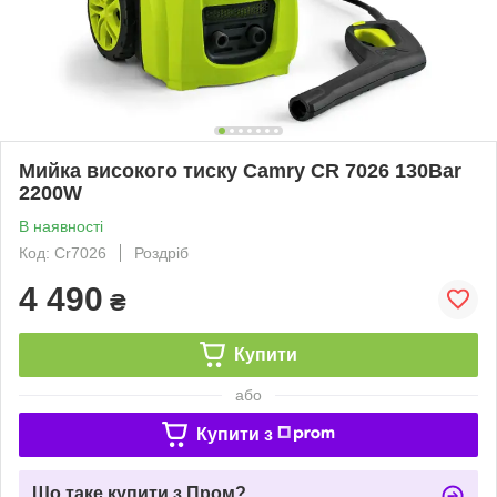
Мийка високого тиску Camry CR 7026 130Bar
2200W
В наявності
Код: Cr7026
Роздріб
4 490
₴
Купити
або
Купити з
Що таке купити з Пром?