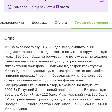
Замовлення під захистом
арактеристики
Доставка
Оплата
Умови повернення
Опис
Мийка високого тиску CR7026 дає змогу очищати різні
предмети та поверхні за допомогою потужного струменя води
(макс. 130 бар). Завдяки регулюванню потоку води та доданої
пінної насадки з контейнером, доступні різні варіанти
використання пристрою — залежно від потреб користувача.
Мийка ідеально підходить для таких цілей: миття автомобілів,
чищення проїжджої частини, брусчатки, миття балконів або
сходів, змивання пилу, що осіло на фасаді тощо.
Специфікація Економний мотор, максимальна потужність
2200 Вт Потужний 3-поршневий напірний насос Витрата води
360L/год Робочий тиск 112 барів Максимальний тиск 130 барів
5М напірний шланг Зручна ручка для перенесення й колеса
Професійний піногенератор Блок живлення 220-240 В ~ 50 Гц
Мийна рідина