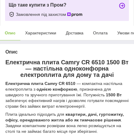
Що таке купити з Пром?
Замовлення під захистом
Опис
Характеристики
Доставка
Оплата
Умови п
Опис
Електрична плита Camry CR 6510 1500 Вт
— настільна одноконфорна
електроплита для дому та дачі
Електрична плита Camry CR 6510
— компактна настільна
електроплита з
однією конфоркою
, призначена для
швидкого та зручного приготування їжі. Потужність
1500 Вт
забезпечує ефективний нагрів і дозволяє готувати повсякденні
страви без зайвих витрат електроенергії.
Плита ідеально підходить для
квартири, дачі, гуртожитку,
офісу, орендованого житла або як тимчасове рішення
.
Завдяки компактним розмірам вона легко розміщується на
столі та не займає багато місця при зберіганні.