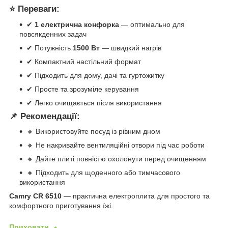
⭐ Переваги:
✔
1 електрична конфорка
— оптимально для
повсякденних задач
✔ Потужність
1500 Вт
— швидкий нагрів
✔ Компактний настільний формат
✔ Підходить для дому, дачі та гуртожитку
✔ Просте та зрозуміле керування
✔ Легко очищається після використання
📌 Рекомендації:
🔸 Використовуйте посуд із рівним дном
🔸 Не накривайте вентиляційні отвори під час роботи
🔸 Дайте плиті повністю охолонути перед очищенням
🔸 Підходить для щоденного або тимчасового
використання
Camry CR 6510
— практична електроплита для простого та
комфортного приготування їжі.
Приховати