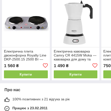
Електрична плита
Електрична кавоварка
Елек
двоконфорна Royalty Line
Camry CR 4415W Moka —
плит
DKP-2500.15 2500 Вт —
кавоварка для дому та
комп
настільна електроплита
еспресо
для 
1 560
1 490
750
₴
₴
для дому та дачі
гурт
Купити
Купити
Про нас
100% позитивних з 21 відгука за рік
Працює з 23.02.2011