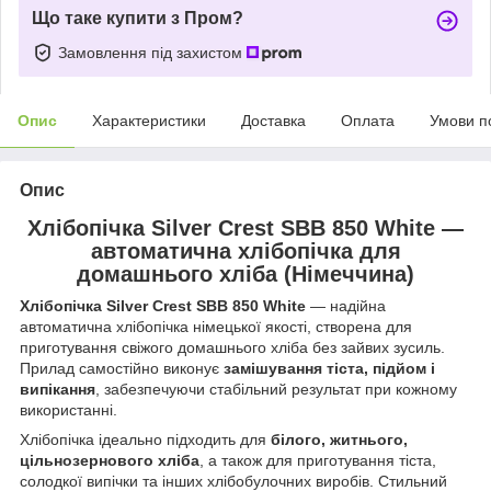
Що таке купити з Пром?
Замовлення під захистом
Опис
Характеристики
Доставка
Оплата
Умови п
Опис
Хлібопічка Silver Crest SBB 850 White —
автоматична хлібопічка для
домашнього хліба (Німеччина)
Хлібопічка Silver Crest SBB 850 White
— надійна
автоматична хлібопічка німецької якості, створена для
приготування свіжого домашнього хліба без зайвих зусиль.
Прилад самостійно виконує
замішування тіста, підйом і
випікання
, забезпечуючи стабільний результат при кожному
використанні.
Хлібопічка ідеально підходить для
білого, житнього,
цільнозернового хліба
, а також для приготування тіста,
солодкої випічки та інших хлібобулочних виробів. Стильний