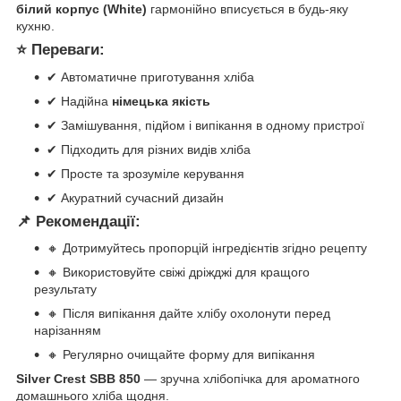
білий корпус (White)
гармонійно вписується в будь-яку
кухню.
⭐ Переваги:
✔ Автоматичне приготування хліба
✔ Надійна
німецька якість
✔ Замішування, підйом і випікання в одному пристрої
✔ Підходить для різних видів хліба
✔ Просте та зрозуміле керування
✔ Акуратний сучасний дизайн
📌 Рекомендації:
🔸 Дотримуйтесь пропорцій інгредієнтів згідно рецепту
🔸 Використовуйте свіжі дріжджі для кращого
результату
🔸 Після випікання дайте хлібу охолонути перед
нарізанням
🔸 Регулярно очищайте форму для випікання
Silver Crest SBB 850
— зручна хлібопічка для ароматного
домашнього хліба щодня.