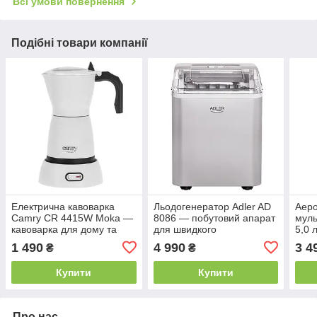
Всі умови повернення
Подібні товари компанії
Електрична кавоварка
Льодогенератор Adler AD
Аер
Camry CR 4415W Moka —
8086 — побутовий апарат
муль
кавоварка для дому та
для швидкого
5,0 
еспресо
приготування льоду для
1 490
4 990
3 4
₴
₴
дому та бару
Купити
Купити
Про нас