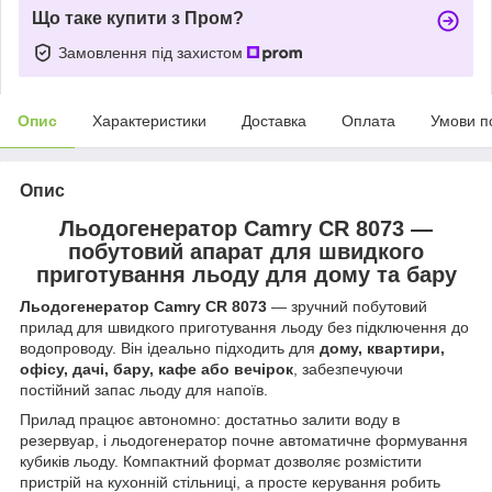
Що таке купити з Пром?
Замовлення під захистом
Опис
Характеристики
Доставка
Оплата
Умови п
Опис
Льодогенератор Camry CR 8073 —
побутовий апарат для швидкого
приготування льоду для дому та бару
Льодогенератор Camry CR 8073
— зручний побутовий
прилад для швидкого приготування льоду без підключення до
водопроводу. Він ідеально підходить для
дому, квартири,
офісу, дачі, бару, кафе або вечірок
, забезпечуючи
постійний запас льоду для напоїв.
Прилад працює автономно: достатньо залити воду в
резервуар, і льодогенератор почне автоматичне формування
кубиків льоду. Компактний формат дозволяє розмістити
пристрій на кухонній стільниці, а просте керування робить